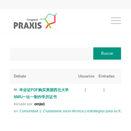
Debate
Usuarios
Entradas
毕业证PDF购买美国西北大学
1
1
NWU一比一制作学历证书
Iniciado por:
omjw1
en:
Comunidad 1: Ciudadanía socio-técnica y estrategias para su formaci