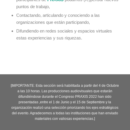
puntos de trabajo,
Contactando, articulando y conociendo a las
organizaciones que están participando,
Difundiendo en redes sociales y espacios virtuales
estas experiencias y sus riquezas.
[IMPORTANTE: Esta sección será habilitada a partir del 4 de Octubre
a las 10 horas.
Las producciones audiovisuales que estarán
difundiéndose durante el Congreso PRAXIS 2022 han sido
presentadas ,entre el 1 de Junio y el 15 de Septiembre y la
organización realizó una selección priorizando los ejes estratégicos
del evento. Agradecemos a todas las instituciones que han enviado
materiales con valiosas experiencias.]