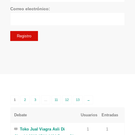
Correo electrónico:
Registro
1
2
3
…
11
12
13
→
Debate
Usuarios
Entradas
Toko Jual Viagra Asli Di
1
1