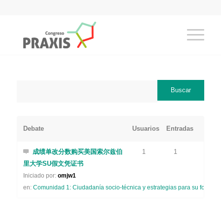
Debate
Usuarios
Entradas
成绩单改分数购买美国索尔兹伯
1
1
里大学SU假文凭证书
Iniciado por:
omjw1
en:
Comunidad 1: Ciudadanía socio-técnica y estrategias para su formaci