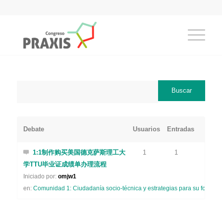
Debate
Usuarios
Entradas
1:1制作购买美国德克萨斯理工大
1
1
学TTU毕业证成绩单办理流程
Iniciado por:
omjw1
en:
Comunidad 1: Ciudadanía socio-técnica y estrategias para su formaci