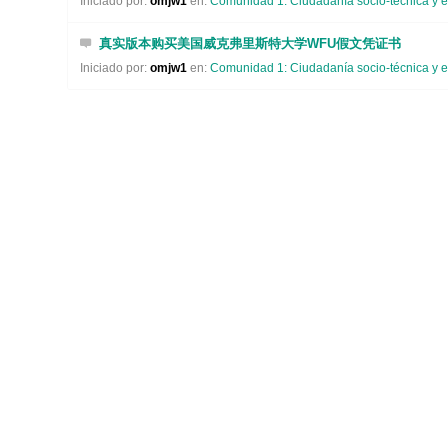
Iniciado por:
omjw1
en:
Comunidad 1: Ciudadanía socio-técnica y e
真实版本购买美国威克弗里斯特大学WFU假文凭证书
Iniciado por:
omjw1
en:
Comunidad 1: Ciudadanía socio-técnica y e