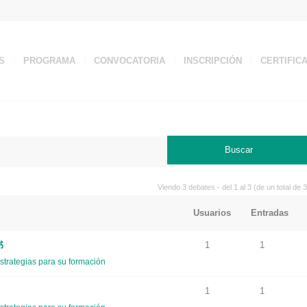
S
PROGRAMA
CONVOCATORIA
INSCRIPCIÓN
CERTIFIC
Viendo 3 debates - del 1 al 3 (de un total de 3
Usuarios
Entradas
书
1
1
strategias para su formación
1
1