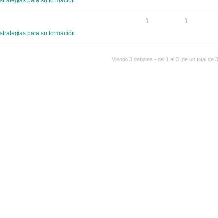
strategias para su formación
1
1
strategias para su formación
Viendo 3 debates - del 1 al 3 (de un total de 3