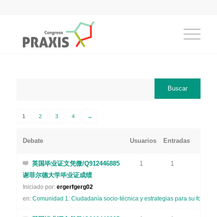
1
2
3
4
→
Debate
Usuarios
Entradas
英国毕业证文凭微/Q912446885
1
1
谢菲尔德大学毕业证成绩
Iniciado por:
ergerfgerg02
en:
Comunidad 1: Ciudadanía socio-técnica y estrategias para su formaci