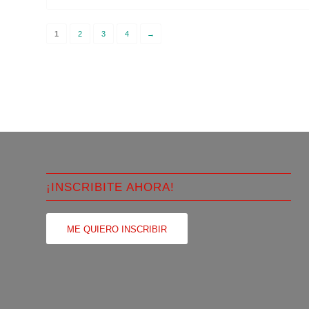
1
2
3
4
→
¡INSCRIBITE AHORA!
ME QUIERO INSCRIBIR