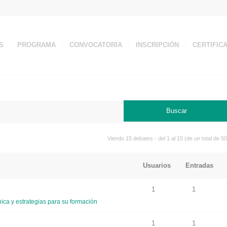
S
PROGRAMA
CONVOCATORIA
INSCRIPCIÓN
CERTIFIC
Viendo 15 debates - del 1 al 15 (de un total de 50
Usuarios
Entradas
1
1
ca y estrategias para su formación
1
1