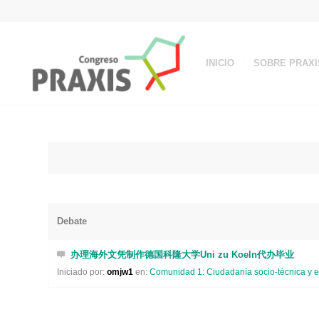
INICIO
SOBRE PRAXI
Debate
办理海外文凭制作德国科隆大学Uni zu Koeln代办毕业
Iniciado por:
omjw1
en:
Comunidad 1: Ciudadanía socio-técnica y e