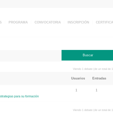
S
PROGRAMA
CONVOCATORIA
INSCRIPCIÓN
CERTIFIC
Viendo 1 debate (de un total de 1
Usuarios
Entradas
1
1
strategias para su formación
Viendo 1 debate (de un total de 1