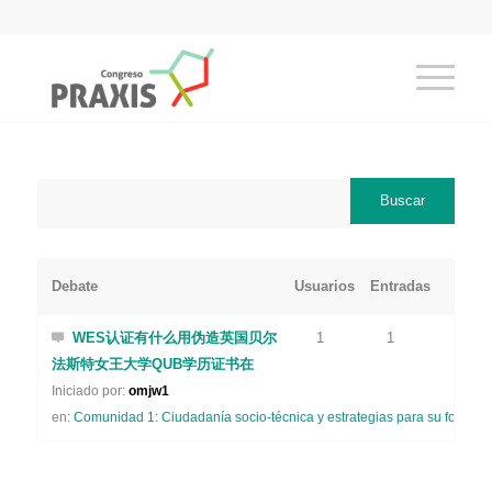
Debate
Usuarios
Entradas
WES认证有什么用伪造英国贝尔
1
1
法斯特女王大学QUB学历证书在
Iniciado por:
omjw1
en:
Comunidad 1: Ciudadanía socio-técnica y estrategias para su formaci