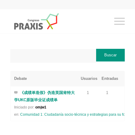
Debate
Usuarios
Entradas
《成绩单造假》伪造英国肯特大
1
1
学UKC原版毕业证成绩单
Iniciado por:
omjw1
en:
Comunidad 1: Ciudadanía socio-técnica y estrategias para su formaci