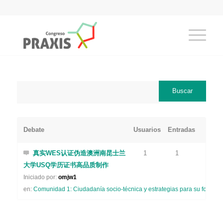
Debate
Usuarios
Entradas
真实WES认证伪造澳洲南昆士兰
1
1
大学USQ学历证书高品质制作
Iniciado por:
omjw1
en:
Comunidad 1: Ciudadanía socio-técnica y estrategias para su formaci