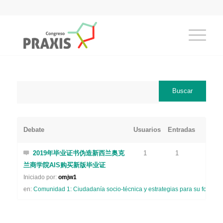
Debate
Usuarios
Entradas
2019年毕业证书伪造新西兰奥克
1
1
兰商学院AIS购买新版毕业证
Iniciado por:
omjw1
en:
Comunidad 1: Ciudadanía socio-técnica y estrategias para su formaci