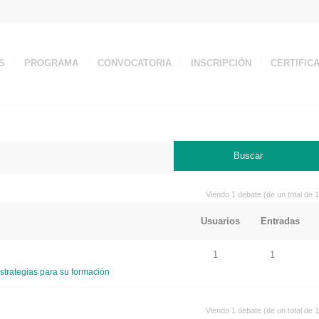
S
PROGRAMA
CONVOCATORIA
INSCRIPCIÓN
CERTIFIC
Viendo 1 debate (de un total de 1
Usuarios
Entradas
1
1
strategias para su formación
Viendo 1 debate (de un total de 1