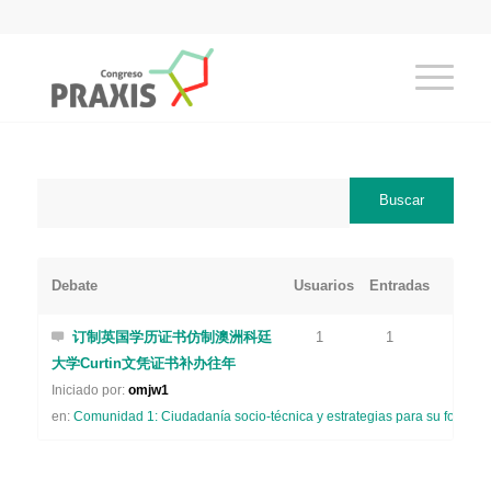
Debate
Usuarios
Entradas
订制英国学历证书仿制澳洲科廷
1
1
大学Curtin文凭证书补办往年
Iniciado por:
omjw1
en:
Comunidad 1: Ciudadanía socio-técnica y estrategias para su formaci