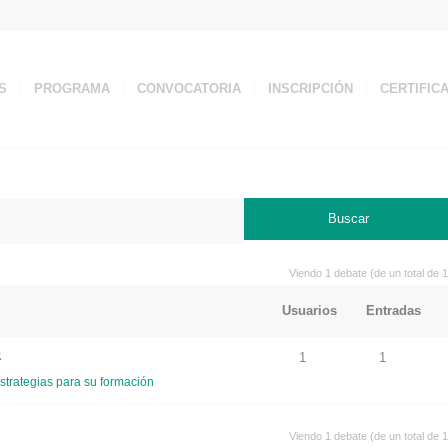
S
PROGRAMA
CONVOCATORIA
INSCRIPCIÓN
CERTIFIC
Viendo 1 debate (de un total de 1
Usuarios
Entradas
年
1
1
strategias para su formación
Viendo 1 debate (de un total de 1