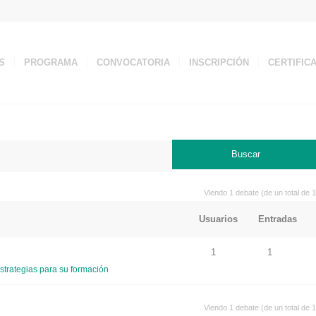
S
PROGRAMA
CONVOCATORIA
INSCRIPCIÓN
CERTIFIC
Viendo 1 debate (de un total de 1
Usuarios
Entradas
1
1
strategias para su formación
Viendo 1 debate (de un total de 1