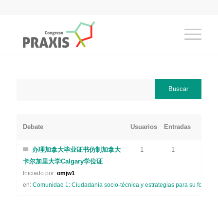
Debate
Usuarios
Entradas
办理加拿大毕业证书仿制加拿大
1
1
卡尔加里大学Calgary学位证
Iniciado por:
omjw1
en:
Comunidad 1: Ciudadanía socio-técnica y estrategias para su formaci