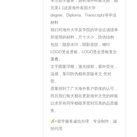
专注留学服务，拥有海外样板无数，能
完美1:1还原海外各国大学
degree、Diploma、Transcripts等毕业
材料
我们对海外大学及学院的毕业证成绩单
所使用的材料，尺寸大小，防伪结构
包括：隐形水印，阴影底纹，钢印
LOGO烫金烫银，LOGO烫金烫银复合
重叠。
文字图案浮雕，激光镭射，紫外荧光，
温感，复印防伪都有原版本文,凭对
照。
质量得到了广大海外客户群体的认可，
而且我们每天都在更新海外文凭的样板
以求所有同学都能享受到完美的品质服
务。
+留学服务诚信办理，专业制作，誠
招代理