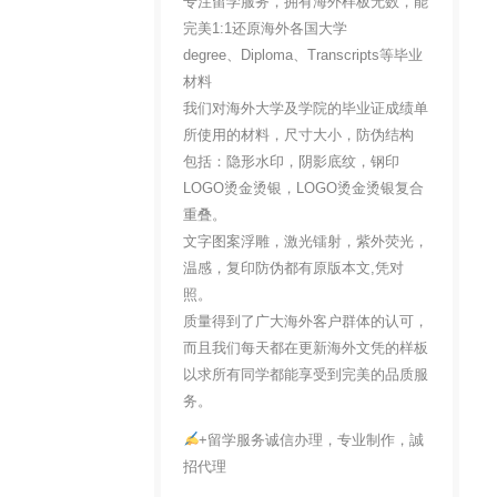
专注留学服务，拥有海外样板无数，能
完美1:1还原海外各国大学
degree、Diploma、Transcripts等毕业
材料
我们对海外大学及学院的毕业证成绩单
所使用的材料，尺寸大小，防伪结构
包括：隐形水印，阴影底纹，钢印
LOGO烫金烫银，LOGO烫金烫银复合
重叠。
文字图案浮雕，激光镭射，紫外荧光，
温感，复印防伪都有原版本文,凭对
照。
质量得到了广大海外客户群体的认可，
而且我们每天都在更新海外文凭的样板
以求所有同学都能享受到完美的品质服
务。
+留学服务诚信办理，专业制作，誠
招代理