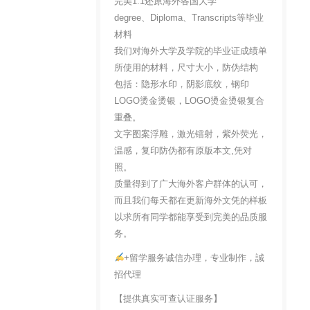
完美1:1还原海外各国大学
degree、Diploma、Transcripts等毕业
材料
我们对海外大学及学院的毕业证成绩单
所使用的材料，尺寸大小，防伪结构
包括：隐形水印，阴影底纹，钢印
LOGO烫金烫银，LOGO烫金烫银复合
重叠。
文字图案浮雕，激光镭射，紫外荧光，
温感，复印防伪都有原版本文,凭对
照。
质量得到了广大海外客户群体的认可，
而且我们每天都在更新海外文凭的样板
以求所有同学都能享受到完美的品质服
务。
+留学服务诚信办理，专业制作，誠
招代理
【提供真实可查认证服务】