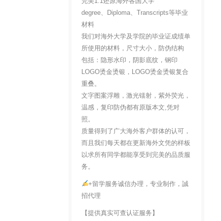
完美1:1还原海外各国大学
degree、Diploma、Transcripts等毕业
材料
我们对海外大学及学院的毕业证成绩单
所使用的材料，尺寸大小，防伪结构
包括：隐形水印，阴影底纹，钢印
LOGO烫金烫银，LOGO烫金烫银复合
重叠。
文字图案浮雕，激光镭射，紫外荧光，
温感，复印防伪都有原版本文,凭对
照。
质量得到了广大海外客户群体的认可，
而且我们每天都在更新海外文凭的样板
以求所有同学都能享受到完美的品质服
务。
+留学服务诚信办理，专业制作，誠
招代理
【提供真实可查认证服务】