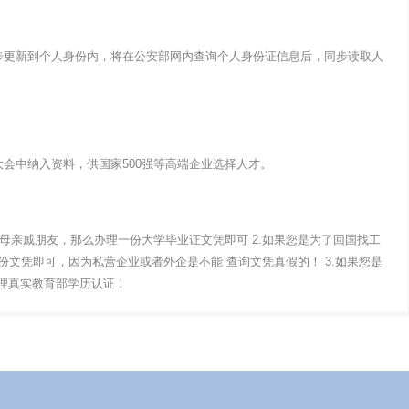
步更新到个人身份内，将在公安部网内查询个人身份证信息后，同步读取人
会中纳入资料，供国家500强等高端企业选择人才。
父母亲戚朋友，那么办理一份大学毕业证文凭即可 2.如果您是为了回国找工
文凭即可，因为私营企业或者外企是不能 查询文凭真假的！ 3.如果您是
办理真实教育部学历认证！