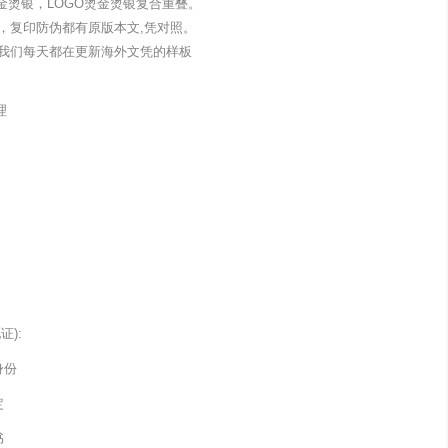
金烫银，LOGO烫金烫银复合重叠。
，复印防伪都有原版本文,凭对照。
我们每天都在更新海外文凭的样板
理
):
身份
定
书