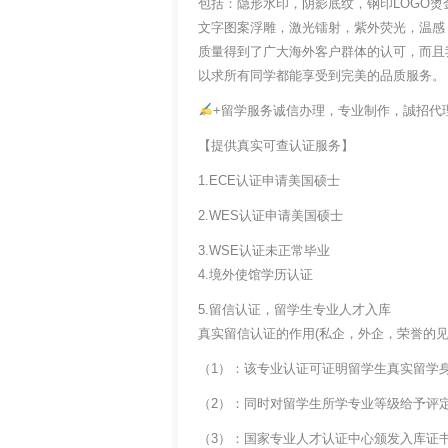
包括：隐形水印，阴影底纹，钢印LOGO烫
文字图案浮雕，激光镭射，紫外荧光，温感
质量得到了广大海外客户群体的认可，而且
以求所有同学都能享受到完美的品质服务。
+留学服务诚信办理，专业制作，誠招代
【提供真实可查认证服务】
1.ECE认证申请美国硕士
2.WES认证申请美国硕士
3.WSE认证未正常毕业
4.境外使馆学历认证
5.留信认证，留学生专业人才入库
真实留信认证的作用(私企，外企，荣誉的见证
（1）：该专业认证可证明留学生真实留学
（2）：同时对留学生所学专业等级给予评
（3）：国家专业人才认证中心颁发入库证