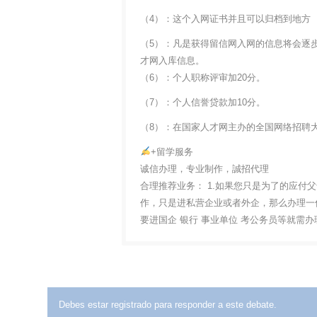
（4）：这个入网证书并且可以归档到地方
（5）：凡是获得留信网入网的信息将会逐
才网入库信息。
（6）：个人职称评审加20分。
（7）：个人信誉贷款加10分。
（8）：在国家人才网主办的全国网络招聘大
+留学服务
诚信办理，专业制作，誠招代理
合理推荐业务： 1.如果您只是为了的应付
作，只是进私营企业或者外企，那么办理一份
要进国企 银行 事业单位 考公务员等就需
Debes estar registrado para responder a este debate.