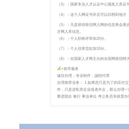
（3）：国家专业人才认证中心颁发入库证
（4）：这个入网证书并且可以归档到地方
（5）：凡是获得留信网入网的信息将会逐
才网入库信息。
（6）：个人职称评审加20分。
（7）：个人信誉贷款加10分。
（8）：在国家人才网主办的全国网络招聘大
+留学服务
诚信办理，专业制作，誠招代理
合理推荐业务： 1.如果您只是为了的应付
作，只是进私营企业或者外企，那么办理一份
要进国企 银行 事业单位 考公务员等就需