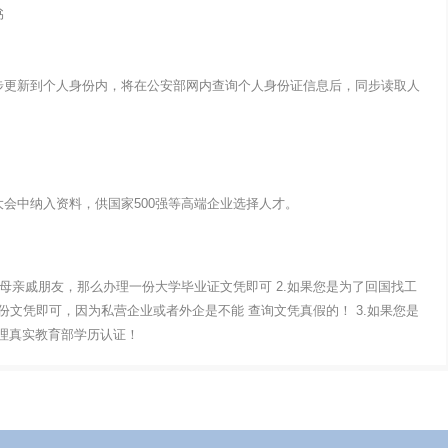
书
步更新到个人身份内，将在公安部网内查询个人身份证信息后，同步读取人
会中纳入资料，供国家500强等高端企业选择人才。
父母亲戚朋友，那么办理一份大学毕业证文凭即可 2.如果您是为了回国找工
文凭即可，因为私营企业或者外企是不能 查询文凭真假的！ 3.如果您是
办理真实教育部学历认证！