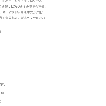
用的材料，尺寸大小，防伪结构
金烫银，LOGO烫金烫银复合重叠。
，复印防伪都有原版本文,凭对照。
我们每天都在更新海外文凭的样板
理
):
身份
定