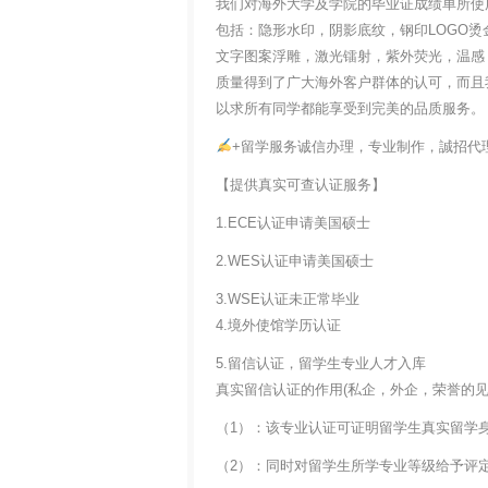
我们对海外大学及学院的毕业证成绩单所使
包括：隐形水印，阴影底纹，钢印LOGO烫
文字图案浮雕，激光镭射，紫外荧光，温感
质量得到了广大海外客户群体的认可，而且
以求所有同学都能享受到完美的品质服务。
+留学服务诚信办理，专业制作，誠招代
【提供真实可查认证服务】
1.ECE认证申请美国硕士
2.WES认证申请美国硕士
3.WSE认证未正常毕业
4.境外使馆学历认证
5.留信认证，留学生专业人才入库
真实留信认证的作用(私企，外企，荣誉的见证
（1）：该专业认证可证明留学生真实留学
（2）：同时对留学生所学专业等级给予评