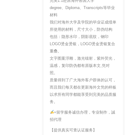
完美1:1还原海外各国大学
degree、Diploma、Transcripts等毕业
材料
我们对海外大学及学院的毕业证成绩单
所使用的材料，尺寸大小，防伪结构
包括：隐形水印，阴影底纹，钢印
LOGO烫金烫银，LOGO烫金烫银复合
重叠。
文字图案浮雕，激光镭射，紫外荧光，
温感，复印防伪都有原版本文,凭对
照。
质量得到了广大海外客户群体的认可，
而且我们每天都在更新海外文凭的样板
以求所有同学都能享受到完美的品质服
务。
+留学服务诚信办理，专业制作，誠
招代理
【提供真实可查认证服务】