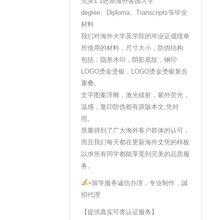
完美1:1还原海外各国大学
degree、Diploma、Transcripts等毕业
材料
我们对海外大学及学院的毕业证成绩单
所使用的材料，尺寸大小，防伪结构
包括：隐形水印，阴影底纹，钢印
LOGO烫金烫银，LOGO烫金烫银复合
重叠。
文字图案浮雕，激光镭射，紫外荧光，
温感，复印防伪都有原版本文,凭对
照。
质量得到了广大海外客户群体的认可，
而且我们每天都在更新海外文凭的样板
以求所有同学都能享受到完美的品质服
务。
+留学服务诚信办理，专业制作，誠
招代理
【提供真实可查认证服务】