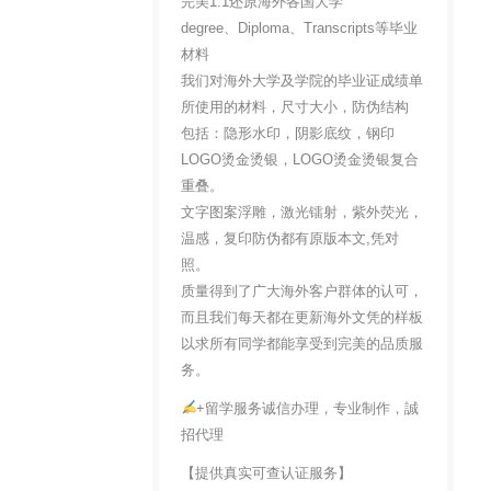
完美1:1还原海外各国大学
degree、Diploma、Transcripts等毕业
材料
我们对海外大学及学院的毕业证成绩单
所使用的材料，尺寸大小，防伪结构
包括：隐形水印，阴影底纹，钢印
LOGO烫金烫银，LOGO烫金烫银复合
重叠。
文字图案浮雕，激光镭射，紫外荧光，
温感，复印防伪都有原版本文,凭对
照。
质量得到了广大海外客户群体的认可，
而且我们每天都在更新海外文凭的样板
以求所有同学都能享受到完美的品质服
务。
+留学服务诚信办理，专业制作，誠
招代理
【提供真实可查认证服务】