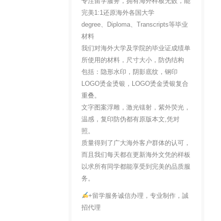
专注留学服务，拥有海外样板无数，能
完美1:1还原海外各国大学
degree、Diploma、Transcripts等毕业
材料
我们对海外大学及学院的毕业证成绩单
所使用的材料，尺寸大小，防伪结构
包括：隐形水印，阴影底纹，钢印
LOGO烫金烫银，LOGO烫金烫银复合
重叠。
文字图案浮雕，激光镭射，紫外荧光，
温感，复印防伪都有原版本文,凭对
照。
质量得到了广大海外客户群体的认可，
而且我们每天都在更新海外文凭的样板
以求所有同学都能享受到完美的品质服
务。
+留学服务诚信办理，专业制作，誠
招代理