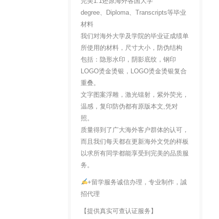
完美1:1还原海外各国大学
degree、Diploma、Transcripts等毕业
材料
我们对海外大学及学院的毕业证成绩单
所使用的材料，尺寸大小，防伪结构
包括：隐形水印，阴影底纹，钢印
LOGO烫金烫银，LOGO烫金烫银复合
重叠。
文字图案浮雕，激光镭射，紫外荧光，
温感，复印防伪都有原版本文,凭对
照。
质量得到了广大海外客户群体的认可，
而且我们每天都在更新海外文凭的样板
以求所有同学都能享受到完美的品质服
务。
+留学服务诚信办理，专业制作，誠
招代理
【提供真实可查认证服务】