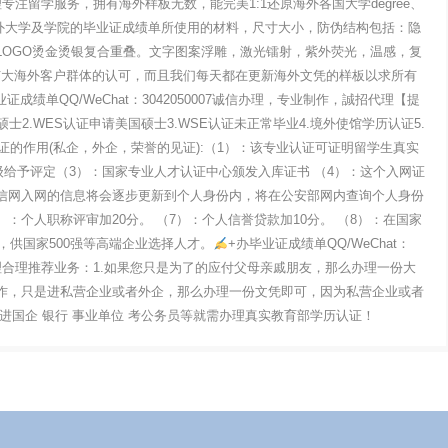
代理专注留学服务，拥有海外样板无数，能完美1:1还原海外各国大学degree、
材料我们对海外大学及学院的毕业证成绩单所使用的材料，尺寸大小，防伪结构包括：隐
LOGO烫金烫银复合重叠。文字图案浮雕，激光镭射，紫外荧光，温感，复
广大海外客户群体的认可，而且我们每天都在更新海外文凭的样板以求所有
业证成绩单QQ/WeChat：3042050007诚信办理，专业制作，誠招代理【提
士2.WES认证申请美国硕士3.WSE认证未正常毕业4.境外使馆学历认证5.
的作用(私企，外企，荣誉的见证):（1）：该专业认证可证明留学生真实
给予评定（3）：国家专业人才认证中心颁发入库证书 （4）：这个入网证
留信网入网的信息将会逐步更新到个人身份内，将在公安部网内查询个人身份
：个人职称评审加20分。 （7）：个人信誉贷款加10分。 （8）：在国家
，供国家500强等高端企业选择人才。
+办毕业证成绩单QQ/WeChat：
招代理合理推荐业务：1.如果您只是为了的应付父母亲戚朋友，那么办理一份大
工作，只是进私营企业或者外企，那么办理一份文凭即可，因为私营企业或者
要进国企 银行 事业单位 考公务员等就需办理真实教育部学历认证！