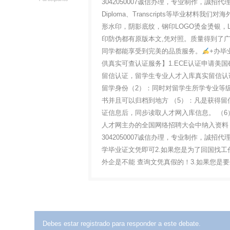
3042050007诚信办理，专业制作，誠招
Diploma、Transcripts等毕业
形水印，阴影底纹，钢印LOGO烫金烫银，
印防伪都有原版本文,凭对照。质量得到了
同学都能享受到完美的品质服务。
+办毕
供真实可查认证服务】1.ECE认证申请美国硕
留信认证，留学生专业人才入库真实留信认证
留学身份（2）：同时对留学生所学专业等级
书并且可以归档到地方 （5）：凡是获得
证信息后，同步读取人才网入库信息。 （6）
人才网主办的全国网络招聘大会中纳入资料
3042050007诚信办理，专业制作，誠
学毕业证文凭即可2.如果您是为了回国找
外企是不能 查询文凭真假的！3.如果您是
Debes estar registrado para responder a este debate.