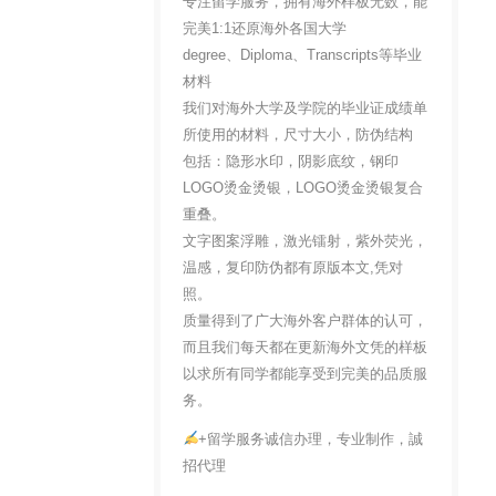
专注留学服务，拥有海外样板无数，能
完美1:1还原海外各国大学
degree、Diploma、Transcripts等毕业
材料
我们对海外大学及学院的毕业证成绩单
所使用的材料，尺寸大小，防伪结构
包括：隐形水印，阴影底纹，钢印
LOGO烫金烫银，LOGO烫金烫银复合
重叠。
文字图案浮雕，激光镭射，紫外荧光，
温感，复印防伪都有原版本文,凭对
照。
质量得到了广大海外客户群体的认可，
而且我们每天都在更新海外文凭的样板
以求所有同学都能享受到完美的品质服
务。
+留学服务诚信办理，专业制作，誠
招代理