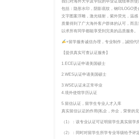
我们对海外大学及学院的毕业证成绩单所使
包括：隐形水印，阴影底纹，钢印LOGO烫
文字图案浮雕，激光镭射，紫外荧光，温感
质量得到了广大海外客户群体的认可，而且
以求所有同学都能享受到完美的品质服务。
+留学服务诚信办理，专业制作，誠招代
【提供真实可查认证服务】
1.ECE认证申请美国硕士
2.WES认证申请美国硕士
3.WSE认证未正常毕业
4.境外使馆学历认证
5.留信认证，留学生专业人才入库
真实留信认证的作用(私企，外企，荣誉的见证
（1）：该专业认证可证明留学生真实留学
（2）：同时对留学生所学专业等级给予评