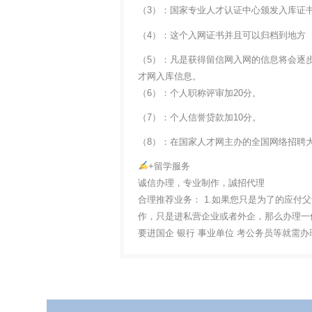
（3）：国家专业人才认证中心颁发入库证
（4）：这个入网证书并且可以归档到地方
（5）：凡是获得留信网入网的信息将会逐
才网入库信息。
（6）：个人职称评审加20分。
（7）：个人信誉贷款加10分。
（8）：在国家人才网主办的全国网络招聘大
+留学服务
诚信办理，专业制作，誠招代理
合理推荐业务： 1.如果您只是为了的应付
作，只是进私营企业或者外企，那么办理一份
要进国企 银行 事业单位 考公务员等就需