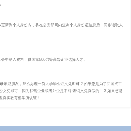
书
步更新到个人身份内，将在公安部网内查询个人身份证信息后，同步读取人
会中纳入资料，供国家500强等高端企业选择人才。
父母亲戚朋友，那么办理一份大学毕业证文凭即可 2.如果您是为了回国找工
文凭即可，因为私营企业或者外企是不能 查询文凭真假的！ 3.如果您是
办理真实教育部学历认证！