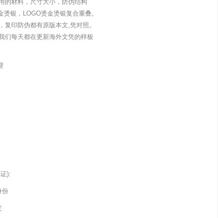
用的材料，尺寸大小，防伪结构
金烫银，LOGO烫金烫银复合重叠。
，复印防伪都有原版本文,凭对照。
我们每天都在更新海外文凭的样板
理
):
身份
定