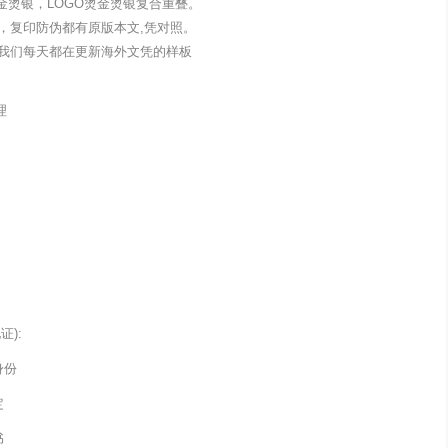
金烫银，LOGO烫金烫银复合重叠。
，复印防伪都有原版本文,凭对照。
我们每天都在更新海外文凭的样板
理
):
身份
定
书