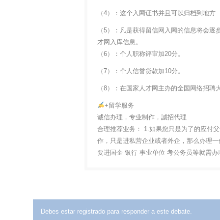
（4）：这个入网证书并且可以归档到地方
（5）：凡是获得留信网入网的信息将会逐
才网入库信息。
（6）：个人职称评审加20分。
（7）：个人信誉贷款加10分。
（8）：在国家人才网主办的全国网络招聘大
+留学服务
诚信办理，专业制作，誠招代理
合理推荐业务： 1.如果您只是为了的应付
作，只是进私营企业或者外企，那么办理一份
要进国企 银行 事业单位 考公务员等就需
Debes estar registrado para responder a este debate.