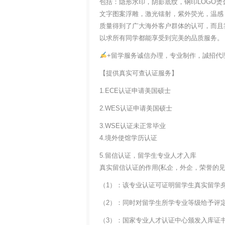
包括：隐形水印，阴影底纹，钢印LOGO烫
文字图案浮雕，激光镭射，紫外荧光，温感
质量得到了广大海外客户群体的认可，而且
以求所有同学都能享受到完美的品质服务。
+留学服务诚信办理，专业制作，誠招代
【提供真实可查认证服务】
1.ECE认证申请美国硕士
2.WES认证申请美国硕士
3.WSE认证未正常毕业
4.境外使馆学历认证
5.留信认证，留学生专业人才入库
真实留信认证的作用(私企，外企，荣誉的见证
（1）：该专业认证可证明留学生真实留学
（2）：同时对留学生所学专业等级给予评
（3）：国家专业人才认证中心颁发入库证