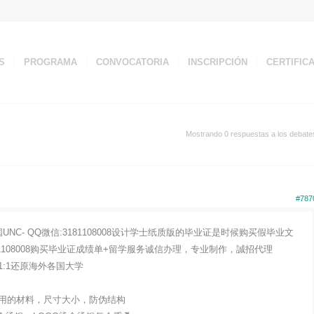
S
PROGRAMA
CONVOCATORIA
INSCRIPCIÓN
CERTIFIC
Mostrando 0 respuestas a los debate
#787
C- QQ微信:3181108008设计学士纸质版的毕业证是时候购买假毕业文
81108008购买毕业证成绩单+留学服务诚信办理，专业制作，誠招代理
:1还原海外各国大学
用的材料，尺寸大小，防伪结构