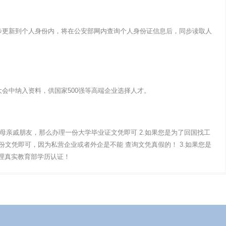
步更新到个人身份内，将在公安部网内查询个人身份证信息后，同步读取人
会中纳入资料，供国家500强等高端企业选择人才。
父母亲戚朋友，那么办理一份大学毕业证文凭即可 2.如果您是为了回国找工
文凭即可，因为私营企业或者外企是不能 查询文凭真假的！ 3.如果您是
办理真实教育部学历认证！