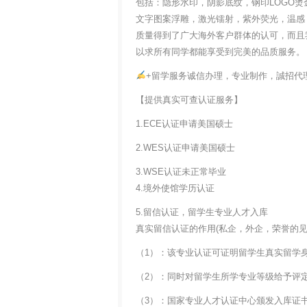
包括：隐形水印，阴影底纹，钢印LOGO烫
文字图案浮雕，激光镭射，紫外荧光，温感
质量得到了广大海外客户群体的认可，而且
以求所有同学都能享受到完美的品质服务。
+留学服务诚信办理，专业制作，誠招代
【提供真实可查认证服务】
1.ECE认证申请美国硕士
2.WES认证申请美国硕士
3.WSE认证未正常毕业
4.境外使馆学历认证
5.留信认证，留学生专业人才入库
真实留信认证的作用(私企，外企，荣誉的见证
（1）：该专业认证可证明留学生真实留学
（2）：同时对留学生所学专业等级给予评
（3）：国家专业人才认证中心颁发入库证