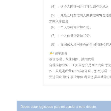
（4）：这个入网证书并且可以归档到地方
（5）：凡是获得留信网入网的信息将会逐
才网入库信息。
（6）：个人职称评审加20分。
（7）：个人信誉贷款加10分。
（8）：在国家人才网主办的全国网络招聘大
+留学服务
诚信办理，专业制作，誠招代理
合理推荐业务： 1.如果您只是为了的应付
作，只是进私营企业或者外企，那么办理一份
要进国企 银行 事业单位 考公务员等就需
Debes estar registrado para responder a este debate.