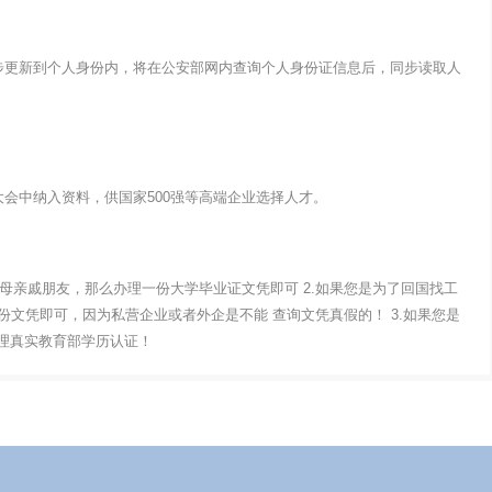
步更新到个人身份内，将在公安部网内查询个人身份证信息后，同步读取人
会中纳入资料，供国家500强等高端企业选择人才。
父母亲戚朋友，那么办理一份大学毕业证文凭即可 2.如果您是为了回国找工
文凭即可，因为私营企业或者外企是不能 查询文凭真假的！ 3.如果您是
办理真实教育部学历认证！