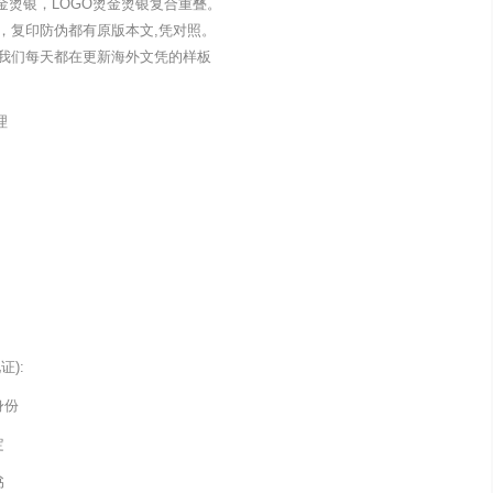
金烫银，LOGO烫金烫银复合重叠。
，复印防伪都有原版本文,凭对照。
我们每天都在更新海外文凭的样板
理
):
身份
定
书