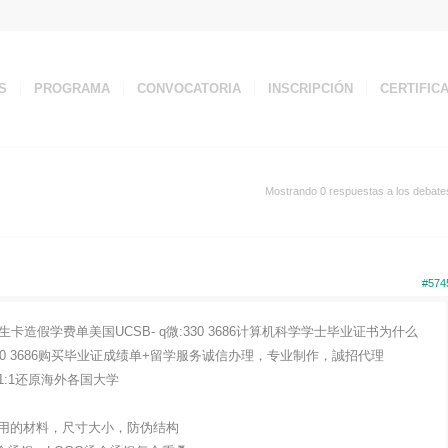
S
PROGRAMA
CONVOCATORIA
INSCRIPCIÓN
CERTIFIC
Mostrando 0 respuestas a los debate
#574
卡造假学费单美国UCSB- q微:330 3686计算机科学学士毕业证书为什么
30 3686购买毕业证成绩单+留学服务诚信办理，专业制作，誠招代理
:1还原海外各国大学
用的材料，尺寸大小，防伪结构