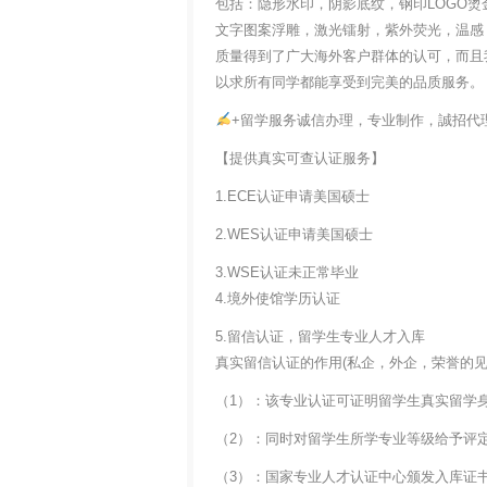
包括：隐形水印，阴影底纹，钢印LOGO烫
文字图案浮雕，激光镭射，紫外荧光，温感
质量得到了广大海外客户群体的认可，而且
以求所有同学都能享受到完美的品质服务。
+留学服务诚信办理，专业制作，誠招代
【提供真实可查认证服务】
1.ECE认证申请美国硕士
2.WES认证申请美国硕士
3.WSE认证未正常毕业
4.境外使馆学历认证
5.留信认证，留学生专业人才入库
真实留信认证的作用(私企，外企，荣誉的见证
（1）：该专业认证可证明留学生真实留学
（2）：同时对留学生所学专业等级给予评
（3）：国家专业人才认证中心颁发入库证