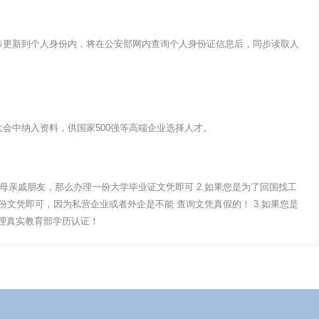
步更新到个人身份内，将在公安部网内查询个人身份证信息后，同步读取人
会中纳入资料，供国家500强等高端企业选择人才。
父母亲戚朋友，那么办理一份大学毕业证文凭即可 2.如果您是为了回国找工
文凭即可，因为私营企业或者外企是不能 查询文凭真假的！ 3.如果您是
办理真实教育部学历认证！