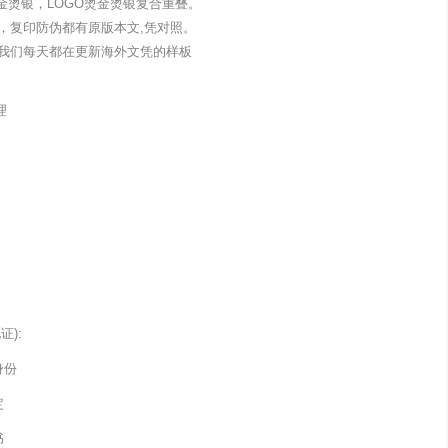
金烫银，LOGO烫金烫银复合重叠。
，复印防伪都有原版本文,凭对照。
我们每天都在更新海外文凭的样板
理
):
身份
定
书