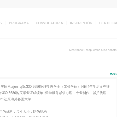
S
PROGRAMA
CONVOCATORIA
INSCRIPCIÓN
CERTIFIC
Mostrando 0 respuestas a los debate
#795
arjon- q微:330 3686物理学理学士（荣誉学位）时间4年学历文凭证
330 3686购买毕业证成绩单+留学服务诚信办理，专业制作，誠招代理
:1还原海外各国大学
用的材料，尺寸大小，防伪结构