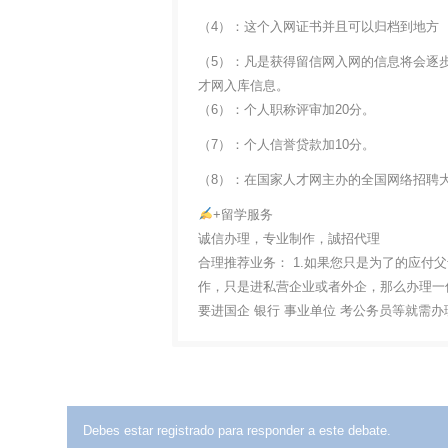
（4）：这个入网证书并且可以归档到地方
（5）：凡是获得留信网入网的信息将会逐
才网入库信息。
（6）：个人职称评审加20分。
（7）：个人信誉贷款加10分。
（8）：在国家人才网主办的全国网络招聘大
+留学服务
诚信办理，专业制作，誠招代理
合理推荐业务： 1.如果您只是为了的应付
作，只是进私营企业或者外企，那么办理一份
要进国企 银行 事业单位 考公务员等就需
Debes estar registrado para responder a este debate.