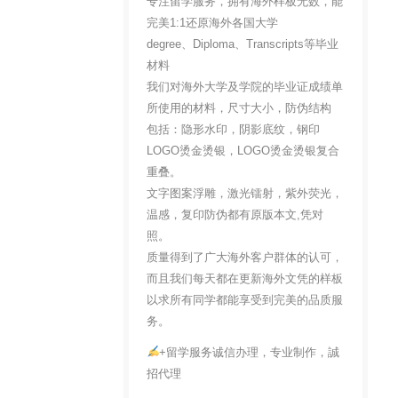
专注留学服务，拥有海外样板无数，能
完美1:1还原海外各国大学
degree、Diploma、Transcripts等毕业
材料
我们对海外大学及学院的毕业证成绩单
所使用的材料，尺寸大小，防伪结构
包括：隐形水印，阴影底纹，钢印
LOGO烫金烫银，LOGO烫金烫银复合
重叠。
文字图案浮雕，激光镭射，紫外荧光，
温感，复印防伪都有原版本文,凭对
照。
质量得到了广大海外客户群体的认可，
而且我们每天都在更新海外文凭的样板
以求所有同学都能享受到完美的品质服
务。
+留学服务诚信办理，专业制作，誠
招代理