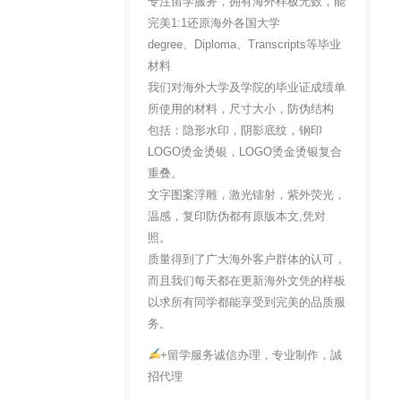
专注留学服务，拥有海外样板无数，能
完美1:1还原海外各国大学
degree、Diploma、Transcripts等毕业
材料
我们对海外大学及学院的毕业证成绩单
所使用的材料，尺寸大小，防伪结构
包括：隐形水印，阴影底纹，钢印
LOGO烫金烫银，LOGO烫金烫银复合
重叠。
文字图案浮雕，激光镭射，紫外荧光，
温感，复印防伪都有原版本文,凭对
照。
质量得到了广大海外客户群体的认可，
而且我们每天都在更新海外文凭的样板
以求所有同学都能享受到完美的品质服
务。
+留学服务诚信办理，专业制作，誠
招代理