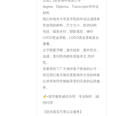
完美1:1还原海外各国大学
degree、Diploma、Transcripts等毕业
材料
我们对海外大学及学院的毕业证成绩单
所使用的材料，尺寸大小，防伪结构
包括：隐形水印，阴影底纹，钢印
LOGO烫金烫银，LOGO烫金烫银复合
重叠。
文字图案浮雕，激光镭射，紫外荧光，
温感，复印防伪都有原版本文,凭对
照。
质量得到了广大海外客户群体的认可，
而且我们每天都在更新海外文凭的样板
以求所有同学都能享受到完美的品质服
务。
+留学服务诚信办理，专业制作，誠
招代理
【提供真实可查认证服务】