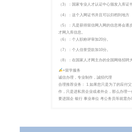
（3）：国家专业人才认证中心颁发入库证
（4）：这个入网证书并且可以归档到地方
（5）：凡是获得留信网入网的信息将会逐
才网入库信息。
（6）：个人职称评审加20分。
（7）：个人信誉贷款加10分。
（8）：在国家人才网主办的全国网络招聘大
+留学服务
诚信办理，专业制作，誠招代理
合理推荐业务： 1.如果您只是为了的应付
作，只是进私营企业或者外企，那么办理一份
要进国企 银行 事业单位 考公务员等就需