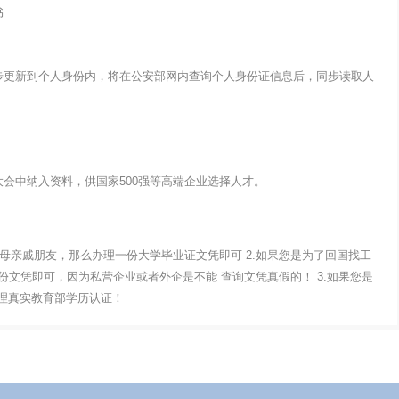
书
步更新到个人身份内，将在公安部网内查询个人身份证信息后，同步读取人
会中纳入资料，供国家500强等高端企业选择人才。
父母亲戚朋友，那么办理一份大学毕业证文凭即可 2.如果您是为了回国找工
文凭即可，因为私营企业或者外企是不能 查询文凭真假的！ 3.如果您是
办理真实教育部学历认证！