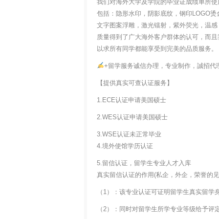
我们对海外大学及学院的毕业证成绩单所使
包括：隐形水印，阴影底纹，钢印LOGO烫
文字图案浮雕，激光镭射，紫外荧光，温感
质量得到了广大海外客户群体的认可，而且
以求所有同学都能享受到完美的品质服务。
+留学服务诚信办理，专业制作，誠招代
【提供真实可查认证服务】
1.ECE认证申请美国硕士
2.WES认证申请美国硕士
3.WSE认证未正常毕业
4.境外使馆学历认证
5.留信认证，留学生专业人才入库
真实留信认证的作用(私企，外企，荣誉的见证
（1）：该专业认证可证明留学生真实留学
（2）：同时对留学生所学专业等级给予评