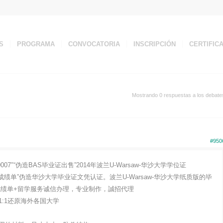
S
PROGRAMA
CONVOCATORIA
INSCRIPCIÓN
CERTIFIC
Mostrando 0 respuestas a los debate
#950
07″“伪造BAS毕业证出售”2014年波兰U-Warsaw-华沙大学学位证
aw毕业证成绩单”伪造华沙大学毕业证文凭认证。波兰U-Warsaw-华沙大学纸质版的毕
成绩单+留学服务诚信办理，专业制作，誠招代理
:1还原海外各国大学