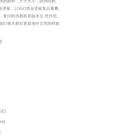
用的材料，尺寸大小，防伪结构
金烫银，LOGO烫金烫银复合重叠。
，复印防伪都有原版本文,凭对照。
我们每天都在更新海外文凭的样板
理
):
身份
定