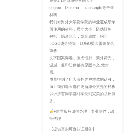
完美1:1还原海外各国大学
degree、Diploma、Transcripts等毕业
材料
我们对海外大学及学院的毕业证成绩单
所使用的材料，尺寸大小，防伪结构
包括：隐形水印，阴影底纹，钢印
LOGO烫金烫银，LOGO烫金烫银复合
重叠。
文字图案浮雕，激光镭射，紫外荧光，
温感，复印防伪都有原版本文,凭对
照。
质量得到了广大海外客户群体的认可，
而且我们每天都在更新海外文凭的样板
以求所有同学都能享受到完美的品质服
务。
+留学服务诚信办理，专业制作，誠
招代理
【提供真实可查认证服务】