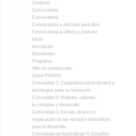
Contacto
Convocatoria
Convocatoria
Convocatoria a artículos para libro
Convocatoria a videos y podcast
Inicio
Inscripción
Novedades
Programa
Sitio en constucción
Sobre PRAXIS
Comunidad 1: Ciudadanía socio-técnica y
estrategias para su formación
Comunidad 2: Mujeres, saberes,
tecnologías y desarrollo
Comunidad 3: Escala, alcance y
reaplicación de las «praxis» innovadora
para el desarrollo
Comunidad de Aprendizaje 4: Desafíos