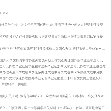
怎么办
海外留学在校生做文凭学历明代理中介. 没有正常毕业怎么办理毕业证没毕
材料不齐而被拒之门外您是否因没正常毕业而导致回国得不到教育部认证在校
办办理本科/研究生文凭有本科却要求硕士又怎么办办理本科/硕士毕业证网上
办理国外大学文凭真制作办国外文凭可找工作怎么办理国外假毕业证哪里可以
里可以办理毕业证留学生在哪里买毕业证加拿大哪里可以办理毕业证诚信办
单办理悉尼大学成绩单多伦多办理成绩单修改成绩单GPA修改成绩单分数
到国外文凭快速办理国外毕业证假毕业证能查出来吗假文凭网上能查到吗
号: 帮你解决一切烦恼
+留学回国人员证明+教育部学历认证（全套留学回国必备证明材料，给父母及亲
FER，在读证明，学生卡等留学相关材料（申请学校、转学，甚至是申请工