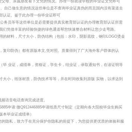
国需先给父母、亲戚朋友看下文凭的情况。办理一份就读学校的毕业证文凭即可
企、自己做生意的情况这些单位是不查询毕业证真伪的而且国内没有渠道去
部认证。鉴于此办理一份毕业证即可
单位考公务员等等这些单位是必需要提供真实教育部认证的办理教育部认证所需
我们凭借丰富的经验快捷的绿色通道帮您快速整合材料让您少走弯路。
用的材料，尺寸大小，防伪结构（包括：水印，阴影底纹，钢印LOGO烫金
，复印防伪）都有原版本文,凭对照。质量得到了广大海外客户群体的认
（毕 业证，成绩单，资格证，学生卡，结业证，录取通知书，在读证明等
寸大小，纸张材质，防伪技术等等，并在时间收集到原版 实物，以求达到
视频语音电话查询完成进度。
6885申请:微Q912446885申请纸质尺寸制定（定期向各大院校毕业生购买
版本毕业证成绩单）
露您的隐私，致力于在充分保护你隐私的前提下，为您提供更优质的体验和服