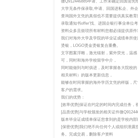
微Q912446885申请、工作未确定回
大学无条件保录取,申请、回国进私企、外
查询国外文凭的真假也不需要提供真实教育
录取通知书offer’找、进国企银行事业
资料众多且烦琐所有材料您都必须提供原件
我们对海外大学及学院的毕业证成绩单所使
烫银，LOGO烫金烫银复合重叠。
文字图案浮雕，激光镭射，紫外荧光，温感
可，同时和海外学校留学中介，
同时能做到与时俱进，及时掌握各大院校的
相关材料）的版本更新信息，
能够在时间掌握的海外学历文凭的样版，尺
客户的需求。
我们的优势：
[效率优势]保证在约定的时间内完成任务，
[品质优势]与学校颁发的相关证件微Q91244
版本毕业证成绩单保证您拿到的是学校内部
[保密优势]我们绝不向任何个人或组织泄
务。完成交易，删除客户资料