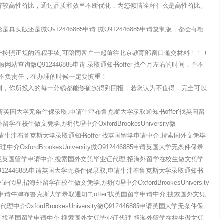
坚持较高性价比，通过品质和效率不断优化，为您倾情诠释什么是高性价比。
：
实版还是微Q912446885申请:微Q912446885申请复制版，都会有相
货！
全按照正规的流程手续,可陪同客户一起前往北京教育部窗口递交材料！！！
查询微Q912446885申请-录取通知书offer’找个月左右的时间，并不
的不负责任，在办理的时候一定要慎重！
看到，你所投入的每一分钱都能够确实得到回报，若您认为不值得，完全可以
6885申请英国大学无条件保录取,申请牛津布鲁克斯大学录取通知书offer’找英国留
校生做文凭学历明代理中介OxfordBrookesUniversity微
,申请牛津布鲁克斯大学录取通知书offer’找英国留学申请中介,搜索国外文凭毕
fordBrookesUniversity微Q912446885申请英国大学无条件保录
r’找英国留学申请中介,搜索国外文凭毕业证代理,招海外留学在校生做文凭学
sity微Q912446885申请英国大学无条件保录取,申请牛津布鲁克斯大学录取通知书
代理,招海外留学在校生做文凭学历明代理中介OxfordBrookesUniversity
取,申请牛津布鲁克斯大学录取通知书offer’找英国留学申请中介,搜索国外文凭
xfordBrookesUniversity微Q912446885申请英国大学无条件保
er’找英国留学申请中介,搜索国外文凭毕业证代理,招海外留学在校生做文凭