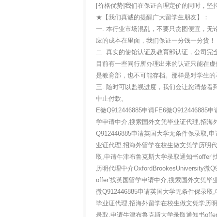
[价格优势]我们在保证合理定价的同时，
★【我们真诚的提醒广大留学生朋友】
一. 本行业市场混乱，不要只贪图便宜，无论是真
应的成本在里面，我们保证一分钱一分
二. 真实的使馆认证及教育部认证，公司完
目前有一些同行所办理出来的认证只能在虚假网站
是教育部，也不可能存档。那样是对学生
三. 随时可以监视进度，我们会让您清楚
中止付款。
E微Q912446885申请FE6微Q91244
学申请中介,搜索国外文凭毕业证代理,招海外留学在
Q912446885申请英国大学无条件保录取
业证代理,招海外留学在校生做文凭学历明代理中介Ox
取,申请牛津布鲁克斯大学录取通知书offe
历明代理中介OxfordBrookesUniver
offer’找英国留学申请中介,搜索国外文凭毕业证
微Q912446885申请英国大学无条件保录
毕业证代理,招海外留学在校生做文凭学历明代理中介O
录取,申请牛津布鲁克斯大学录取通知书off