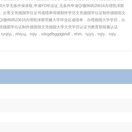
sity970大学无条件保录取,申请FD毕业证,无条件申请Q/微869520616办理凯泽斯
，出售文凭德国学位证书成绩单等级制作学历文凭德国学位证制作德国假文
微869520616办理凯泽斯劳滕大学毕业证成绩单，办理德国大学学历，出
凭德国学位证制作德国假文凭德国大学文凭学历认证书教育部留服认证
，tynjtyj，rthtyuj。tnjty，sdvgdfbggdgbhdf，rthrh。tyjytj，tnjty。tnjty，