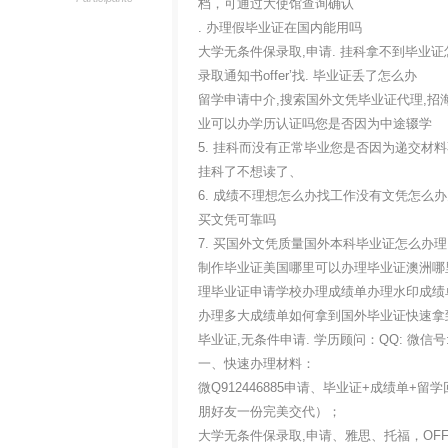
档，可通过大使馆查询确认
. 办理假毕业证在国内能用吗
大学无条件保录取,申请. 挂科拿不到毕业证
录取通知书offer’找. 毕业证丢了怎么办
留学申请中介,搜索国外文凭毕业证代理,招
业可以办学历认证吗您是否因为中途辍学
5. 挂科而没有正常毕业您是否因为递交
挂科了不想读了、
6. 成绩不理想怎么办找工作没有文凭怎么
买文凭可靠吗
7. 买国外文凭质量国外本科毕业证怎么
制作毕业证美国哪里可以办理毕业证澳洲哪
理毕业证申请学校办理成绩单办理水印成绩
办理多大成绩单如何拿到国外毕业证快速拿
毕业证,无条件申请. 学历顾问：QQ: 微信
一、快速办理材料：
微Q912446885申请、毕业证+成绩单
朋好友一份完美交代）；
大学无条件保录取,申请、雅思、托福，OF