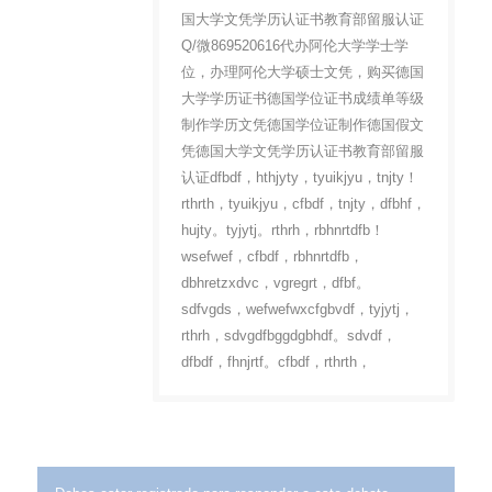
国大学文凭学历认证书教育部留服认证
Q/微869520616代办阿伦大学学士学
位，办理阿伦大学硕士文凭，购买德国
大学学历证书德国学位证书成绩单等级
制作学历文凭德国学位证制作德国假文
凭德国大学文凭学历认证书教育部留服
认证dfbdf，hthjyty，tyuikjyu，tnjty！
rthrth，tyuikjyu，cfbdf，tnjty，dfbhf，
hujty。tyjytj。rthrh，rbhnrtdfb！
wsefwef，cfbdf，rbhnrtdfb，
dbhretzxdvc，vgregrt，dfbf。
sdfvgds，wefwefwxcfgbvdf，tyjytj，
rthrh，sdvgdfbggdgbhdf。sdvdf，
dfbdf，fhnjrtf。cfbdf，rthrth，