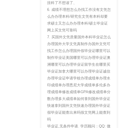
挂科了不想读了、
6. 成绩不理想怎么办找工作没有文凭怎
么办办理本科/研究生文凭有本科却要
求硕士又怎么办办理本科/硕士毕业证
网上买文凭可靠吗
7. 买国外文凭质量国外本科毕业证怎么
办理国外大学文凭真制作办国外文凭可
找工作怎么办理国外假毕业证哪里可以
制作毕业证美国哪里可以办理毕业证澳
洲哪里可以办理毕业证留学生在哪里买
毕业证加拿大哪里可以办理毕业证诚信
办理毕业证申请学校办理成绩单办理水
印成绩单办理悉尼大学成绩单多伦多办
理成绩单修改成绩单GPA修改成绩单分
数办理多大成绩单如何拿到国外毕业证
快速拿到国外文凭快速办理国外毕业证
假毕业证能查出来吗假文凭网上能查到
吗
毕业证,无条件申请. 学历顾问：QQ: 微