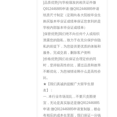
[品质优势]与学校颁发的相关证件微
Q912446885申请:微Q912446885申请
纸质尺寸制定（定期向各大院校毕业生
购买版本毕业证成绩单保证您拿到的是
学校内部版本毕业证成绩单）
[保密优势]我们绝不向任何个人或组织
泄露您的隐私，致力于在充分保护你隐
私的前提下，为您提供更优质的体验和
服务。完成交易，删除客户资料
[价格优势]我们在保证合理定价的同
时，坚持较高性价比，通过品质和效率
不断优化，为您倾情诠释什么是高性价
比。
★【我们真诚的提醒广大留学生朋
友】：
一. 本行业市场混乱，不要只贪图便
宜，无论是真实版还是微Q912446885
申请:微Q912446885申请复制版，都会
有相应的成本在里面，我们保证一分钱