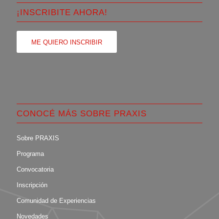
¡INSCRIBITE AHORA!
ME QUIERO INSCRIBIR
CONOCÉ MÁS SOBRE PRAXIS
Sobre PRAXIS
Programa
Convocatoria
Inscripción
Comunidad de Experiencias
Novedades