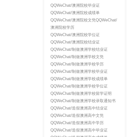
QQWeChat/澳洲院校毕业证
QQWeChat/澳洲院校成绩单
QQWeChat/澳洲院校文凭QQWeChat/
澳洲院校学历
QQWeChat/澳洲院校学位证
QQWeChat/澳洲院校结业证
QQWeChat/制做澳洲学校结业证
QQWeChat/制做澳洲学校文凭
QQWeChat/制做澳洲学校学历
QQWeChat/制做澳洲学校毕业证
QQWeChat/制做澳洲学校成绩单
QQWeChat/制做澳洲学校学位证
QQWeChat/制做澳洲学校留学证明
QQWeChat/制做澳洲学校录取通知书
QQWeChat/造假澳洲高中结业证
QQWeChat/造假澳洲高中文凭
QQWeChat/造假澳洲高中学历
QQWeChat/造假澳洲高中毕业证