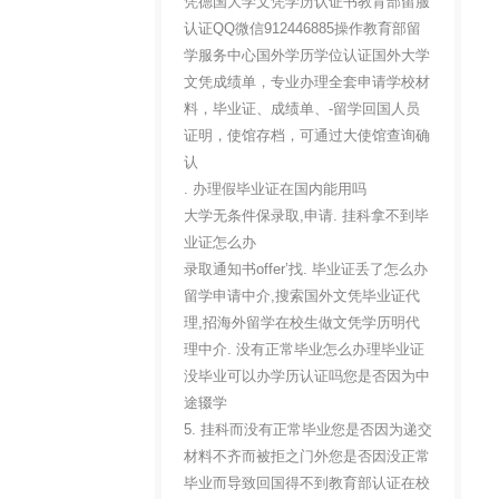
凭德国大学文凭学历认证书教育部留服
认证QQ微信912446885操作教育部留
学服务中心国外学历学位认证国外大学
文凭成绩单，专业办理全套申请学校材
料，毕业证、成绩单、-留学回国人员
证明，使馆存档，可通过大使馆查询确
认
. 办理假毕业证在国内能用吗
大学无条件保录取,申请. 挂科拿不到毕
业证怎么办
录取通知书offer’找. 毕业证丢了怎么办
留学申请中介,搜索国外文凭毕业证代
理,招海外留学在校生做文凭学历明代
理中介. 没有正常毕业怎么办理毕业证
没毕业可以办学历认证吗您是否因为中
途辍学
5. 挂科而没有正常毕业您是否因为递交
材料不齐而被拒之门外您是否因没正常
毕业而导致回国得不到教育部认证在校