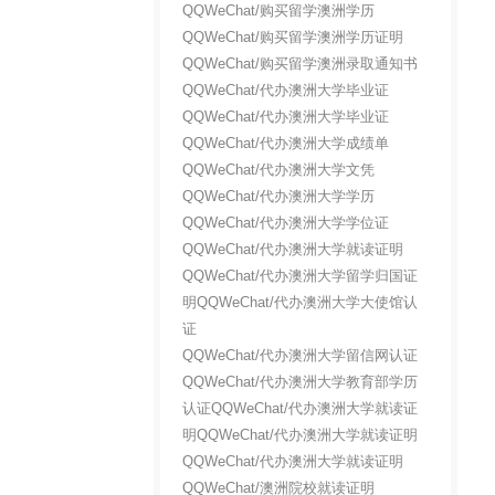
QQWeChat/购买留学澳洲学历
QQWeChat/购买留学澳洲学历证明
QQWeChat/购买留学澳洲录取通知书
QQWeChat/代办澳洲大学毕业证
QQWeChat/代办澳洲大学毕业证
QQWeChat/代办澳洲大学成绩单
QQWeChat/代办澳洲大学文凭
QQWeChat/代办澳洲大学学历
QQWeChat/代办澳洲大学学位证
QQWeChat/代办澳洲大学就读证明
QQWeChat/代办澳洲大学留学归国证
明QQWeChat/代办澳洲大学大使馆认
证
QQWeChat/代办澳洲大学留信网认证
QQWeChat/代办澳洲大学教育部学历
认证QQWeChat/代办澳洲大学就读证
明QQWeChat/代办澳洲大学就读证明
QQWeChat/代办澳洲大学就读证明
QQWeChat/澳洲院校就读证明