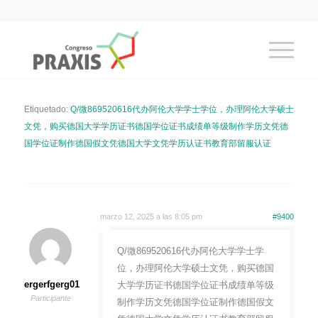
Etiquetado:
Q/微869520616代办阿伦大学学士学位，办理阿伦大学硕士
文凭，购买德国大学学历证书德国学位证书成绩单等级制作学历文凭德
国学位证制作德国假文凭德国大学文凭学历认证书教育部留服认证
marzo 12, 2025 a las 8:05 pm
#9400
Q/微869520616代办阿伦大学学士学
位，办理阿伦大学硕士文凭，购买德国
ergerfgerg01
大学学历证书德国学位证书成绩单等级
Participante
制作学历文凭德国学位证制作德国假文