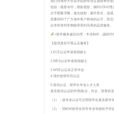
我们对海外大学及学院的毕业证成绩单所使
包括：隐形水印，阴影底纹，钢印LOGO烫
文字图案浮雕，激光镭射，紫外荧光，温感
质量得到了广大海外客户群体的认可，而且
以求所有同学都能享受到完美的品质服务。
+留学服务诚信办理，专业制作，誠招代
【提供真实可查认证服务】
1.ECE认证申请美国硕士
2.WES认证申请美国硕士
3.WSE认证未正常毕业
4.境外使馆学历认证
5.留信认证，留学生专业人才入库
真实留信认证的作用(私企，外企，荣誉的见证
（1）：该专业认证可证明留学生真实留学
（2）：同时对留学生所学专业等级给予评