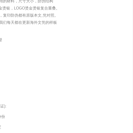
用的材料，尺寸大小，防伪结构
金烫银，LOGO烫金烫银复合重叠。
，复印防伪都有原版本文,凭对照。
我们每天都在更新海外文凭的样板
理
):
身份
定