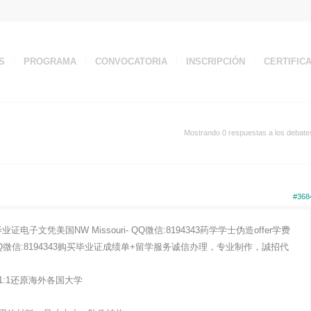
S
PROGRAMA
CONVOCATORIA
INSCRIPCIÓN
CERTIFIC
Mostrando 0 respuestas a los debate
#368
文凭美国NW Missouri- QQ微信:8194343药学学士伪造offer学费
信:8194343购买毕业证成绩单+留学服务诚信办理，专业制作，誠招代
:1还原海外各国大学