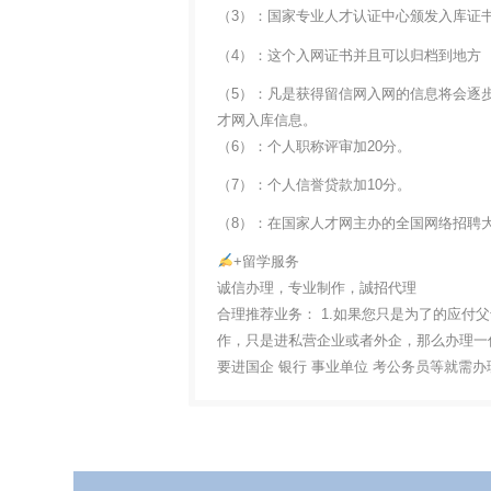
（3）：国家专业人才认证中心颁发入库证
（4）：这个入网证书并且可以归档到地方
（5）：凡是获得留信网入网的信息将会逐
才网入库信息。
（6）：个人职称评审加20分。
（7）：个人信誉贷款加10分。
（8）：在国家人才网主办的全国网络招聘大
+留学服务
诚信办理，专业制作，誠招代理
合理推荐业务： 1.如果您只是为了的应付
作，只是进私营企业或者外企，那么办理一份
要进国企 银行 事业单位 考公务员等就需