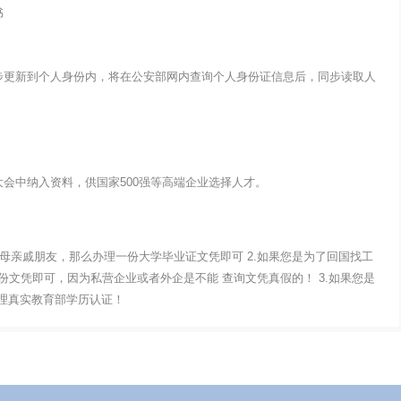
书
步更新到个人身份内，将在公安部网内查询个人身份证信息后，同步读取人
会中纳入资料，供国家500强等高端企业选择人才。
父母亲戚朋友，那么办理一份大学毕业证文凭即可 2.如果您是为了回国找工
文凭即可，因为私营企业或者外企是不能 查询文凭真假的！ 3.如果您是
办理真实教育部学历认证！