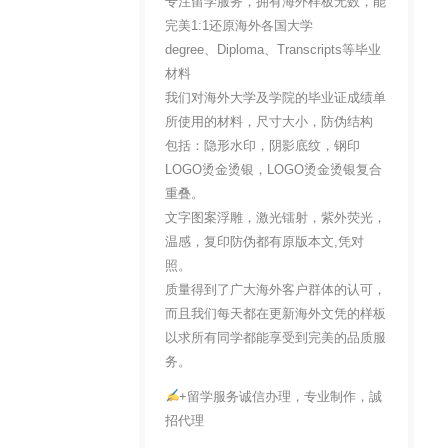
专注留学服务，拥有海外样板无数，能
完美1:1还原海外各国大学
degree、Diploma、Transcripts等毕业
材料
我们对海外大学及学院的毕业证成绩单
所使用的材料，尺寸大小，防伪结构
包括：隐形水印，阴影底纹，钢印
LOGO烫金烫银，LOGO烫金烫银复合
重叠。
文字图案浮雕，激光镭射，紫外荧光，
温感，复印防伪都有原版本文,凭对
照。
质量得到了广大海外客户群体的认可，
而且我们每天都在更新海外文凭的样板
以求所有同学都能享受到完美的品质服
务。
+留学服务诚信办理，专业制作，誠
招代理