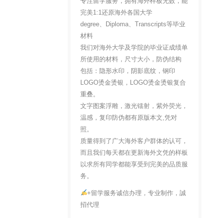
专注留学服务，拥有海外样板无数，能
完美1:1还原海外各国大学
degree、Diploma、Transcripts等毕业
材料
我们对海外大学及学院的毕业证成绩单
所使用的材料，尺寸大小，防伪结构
包括：隐形水印，阴影底纹，钢印
LOGO烫金烫银，LOGO烫金烫银复合
重叠。
文字图案浮雕，激光镭射，紫外荧光，
温感，复印防伪都有原版本文,凭对
照。
质量得到了广大海外客户群体的认可，
而且我们每天都在更新海外文凭的样板
以求所有同学都能享受到完美的品质服
务。
+留学服务诚信办理，专业制作，誠
招代理