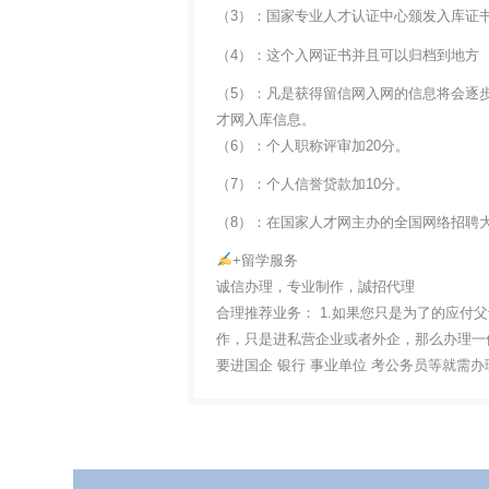
（3）：国家专业人才认证中心颁发入库证
（4）：这个入网证书并且可以归档到地方
（5）：凡是获得留信网入网的信息将会逐
才网入库信息。
（6）：个人职称评审加20分。
（7）：个人信誉贷款加10分。
（8）：在国家人才网主办的全国网络招聘大
+留学服务
诚信办理，专业制作，誠招代理
合理推荐业务： 1.如果您只是为了的应付
作，只是进私营企业或者外企，那么办理一份
要进国企 银行 事业单位 考公务员等就需