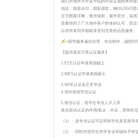
我们对海外大学及学院的毕业证成绩单所使
包括：隐形水印，阴影底纹，钢印LOGO烫
文字图案浮雕，激光镭射，紫外荧光，温感
质量得到了广大海外客户群体的认可，而且
以求所有同学都能享受到完美的品质服务。
+留学服务诚信办理，专业制作，誠招代
【提供真实可查认证服务】
1.ECE认证申请美国硕士
2.WES认证申请美国硕士
3.WSE认证未正常毕业
4.境外使馆学历认证
5.留信认证，留学生专业人才入库
真实留信认证的作用(私企，外企，荣誉的见证
（1）：该专业认证可证明留学生真实留学
（2）：同时对留学生所学专业等级给予评