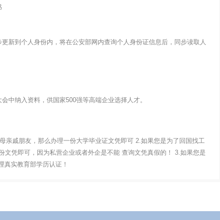
书
步更新到个人身份内，将在公安部网内查询个人身份证信息后，同步读取人
会中纳入资料，供国家500强等高端企业选择人才。
父母亲戚朋友，那么办理一份大学毕业证文凭即可 2.如果您是为了回国找工
文凭即可，因为私营企业或者外企是不能 查询文凭真假的！ 3.如果您是
办理真实教育部学历认证！