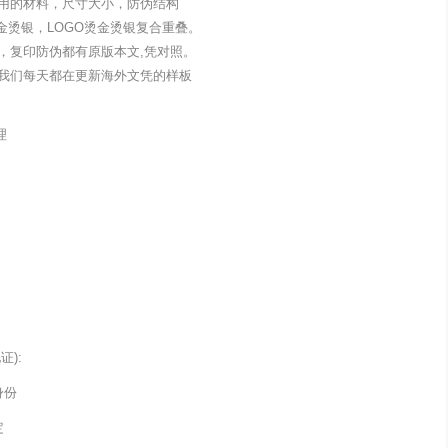
用的材料，尺寸大小，防伪结构
金烫银，LOGO烫金烫银复合重叠。
，复印防伪都有原版本文,凭对照。
我们每天都在更新海外文凭的样板
理
):
身份
定