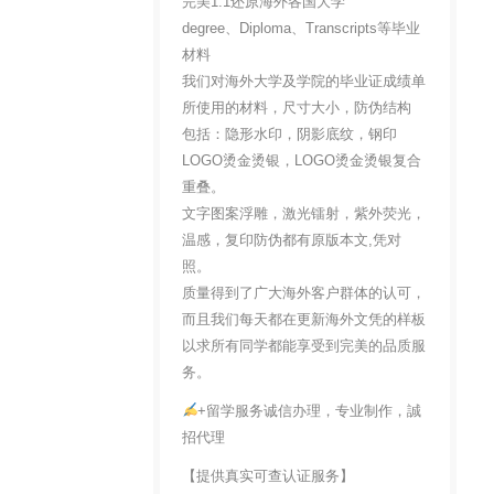
完美1:1还原海外各国大学
degree、Diploma、Transcripts等毕业
材料
我们对海外大学及学院的毕业证成绩单
所使用的材料，尺寸大小，防伪结构
包括：隐形水印，阴影底纹，钢印
LOGO烫金烫银，LOGO烫金烫银复合
重叠。
文字图案浮雕，激光镭射，紫外荧光，
温感，复印防伪都有原版本文,凭对
照。
质量得到了广大海外客户群体的认可，
而且我们每天都在更新海外文凭的样板
以求所有同学都能享受到完美的品质服
务。
+留学服务诚信办理，专业制作，誠
招代理
【提供真实可查认证服务】