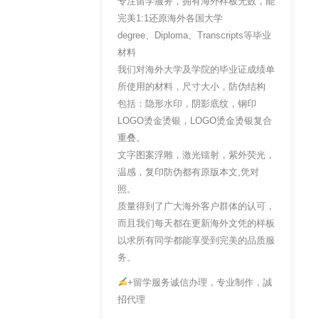
专注留学服务，拥有海外样板无数，能
完美1:1还原海外各国大学
degree、Diploma、Transcripts等毕业
材料
我们对海外大学及学院的毕业证成绩单
所使用的材料，尺寸大小，防伪结构
包括：隐形水印，阴影底纹，钢印
LOGO烫金烫银，LOGO烫金烫银复合
重叠。
文字图案浮雕，激光镭射，紫外荧光，
温感，复印防伪都有原版本文,凭对
照。
质量得到了广大海外客户群体的认可，
而且我们每天都在更新海外文凭的样板
以求所有同学都能享受到完美的品质服
务。
+留学服务诚信办理，专业制作，誠
招代理