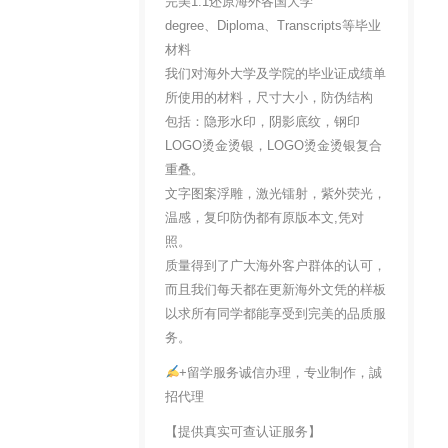
完美1:1还原海外各国大学
degree、Diploma、Transcripts等毕业
材料
我们对海外大学及学院的毕业证成绩单
所使用的材料，尺寸大小，防伪结构
包括：隐形水印，阴影底纹，钢印
LOGO烫金烫银，LOGO烫金烫银复合
重叠。
文字图案浮雕，激光镭射，紫外荧光，
温感，复印防伪都有原版本文,凭对
照。
质量得到了广大海外客户群体的认可，
而且我们每天都在更新海外文凭的样板
以求所有同学都能享受到完美的品质服
务。
+留学服务诚信办理，专业制作，誠
招代理
【提供真实可查认证服务】