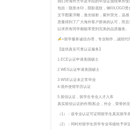
我们对海外大学及学院的毕业证成绩单所使
包括：隐形水印，阴影底纹，钢印LOGO烫
文字图案浮雕，激光镭射，紫外荧光，温感
质量得到了广大海外客户群体的认可，而且
以求所有同学都能享受到完美的品质服务。
+留学服务诚信办理，专业制作，誠招代
【提供真实可查认证服务】
1.ECE认证申请美国硕士
2.WES认证申请美国硕士
3.WSE认证未正常毕业
4.境外使馆学历认证
5.留信认证，留学生专业人才入库
真实留信认证的作用(私企，外企，荣誉的见证
（1）：该专业认证可证明留学生真实留学
（2）：同时对留学生所学专业等级给予评