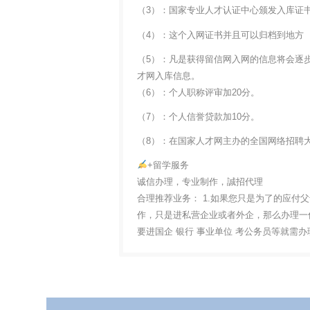
（3）：国家专业人才认证中心颁发入库证
（4）：这个入网证书并且可以归档到地方
（5）：凡是获得留信网入网的信息将会逐
才网入库信息。
（6）：个人职称评审加20分。
（7）：个人信誉贷款加10分。
（8）：在国家人才网主办的全国网络招聘大
+留学服务
诚信办理，专业制作，誠招代理
合理推荐业务： 1.如果您只是为了的应付
作，只是进私营企业或者外企，那么办理一份
要进国企 银行 事业单位 考公务员等就需