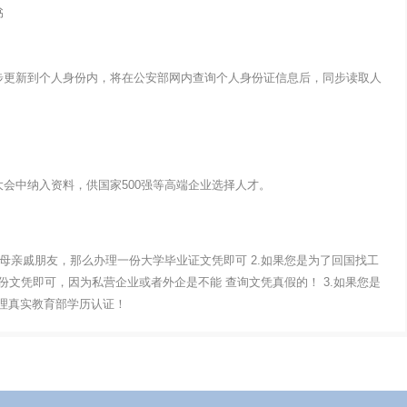
书
步更新到个人身份内，将在公安部网内查询个人身份证信息后，同步读取人
会中纳入资料，供国家500强等高端企业选择人才。
父母亲戚朋友，那么办理一份大学毕业证文凭即可 2.如果您是为了回国找工
文凭即可，因为私营企业或者外企是不能 查询文凭真假的！ 3.如果您是
办理真实教育部学历认证！