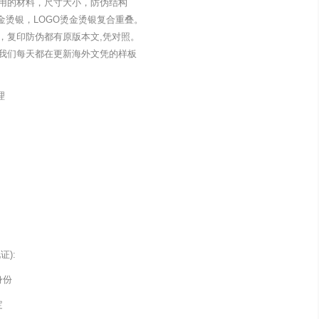
用的材料，尺寸大小，防伪结构
金烫银，LOGO烫金烫银复合重叠。
，复印防伪都有原版本文,凭对照。
我们每天都在更新海外文凭的样板
理
):
身份
定